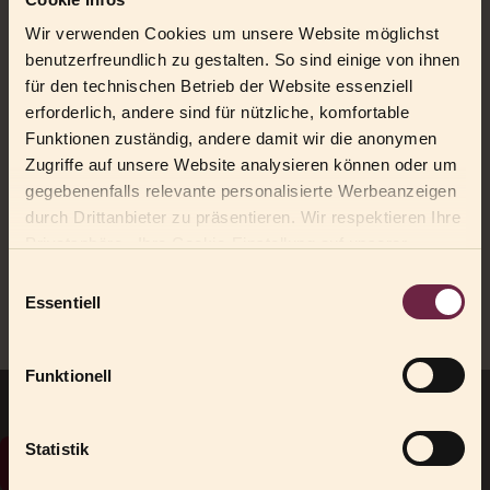
Wir verwenden Cookies um unsere Website möglichst
benutzerfreundlich zu gestalten. So sind einige von ihnen
für den technischen Betrieb der Website essenziell
*
Ja, ich akzeptiere
die Datenschutzbestimmungen
.
erforderlich, andere sind für nützliche, komfortable
Funktionen zuständig, andere damit wir die anonymen
Zugriffe auf unsere Website analysieren können oder um
gegebenenfalls relevante personalisierte Werbeanzeigen
Wenn Sie Ihr Newsletterabonnement kündigen möchten,
klicken
durch Drittanbieter zu präsentieren. Wir respektieren Ihre
Sie bitte hier
.
Privatsphäre. Ihre Cookie-Einstellung auf unserer
Website können Sie unter "Cookie Infos & Einstellungen"
Einwilligungsauswahl
zu jederzeit bequem ändern.
Essentiell
Anreise & Kontaktinfos
Funktionell
PENSION MORENFELD***
Familie Thöni
Statistik
Newsletter
Mair im Korn Straße 2
I-39022 Algund (BZ)