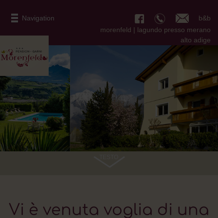
b&b
Navigation
morenfeld | lagundo presso merano
alto adige
TESTO
Vi è venuta voglia di una