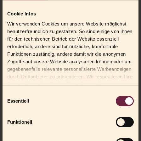
*
E-mail:
Cookie Infos
Wir verwenden Cookies um unsere Website möglichst
Arrivo/Partenza:
benutzerfreundlich zu gestalten. So sind einige von ihnen
für den technischen Betrieb der Website essenziell
erforderlich, andere sind für nützliche, komfortable
Funktionen zuständig, andere damit wir die anonymen
Numero adulti:
Zugriffe auf unsere Website analysieren können oder um
gegebenenfalls relevante personalisierte Werbeanzeigen
durch Drittanbieter zu präsentieren. Wir respektieren Ihre
Privatsphäre. Ihre Cookie-Einstellung auf unserer
Numero bambini:
Website können Sie unter "Cookie Infos & Einstellungen"
Einwilligungsauswahl
zu jederzeit bequem ändern.
Essentiell
Messaggio:
Funktionell